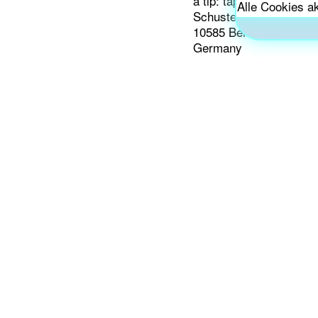
a tip: tap e.V.
Alle Cookies a
Schustehrusstr. 29
10585 Berlin
Germany