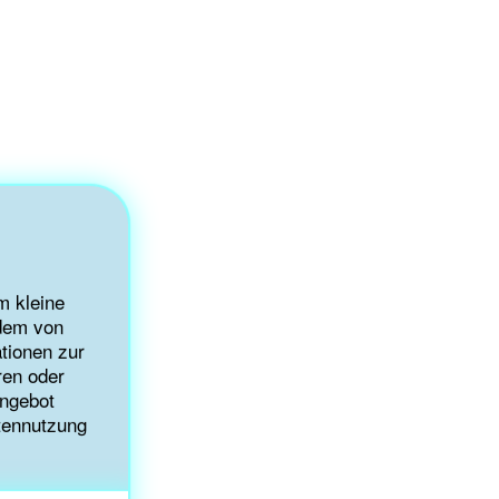
m kleine
 dem von
tionen zur
ren oder
angebot
atennutzung