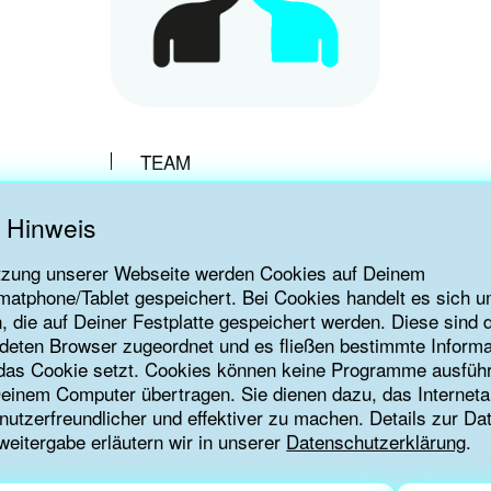
TEAM
 Hinweis
tzung unserer Webseite werden Cookies auf Deinem
e are very welcome at our tap-quarter in Berlin:
atphone/Tablet gespeichert. Bei Cookies handelt es sich u
n, die auf Deiner Festplatte gespeichert werden. Diese sind
deten Browser zugeordnet und es fließen bestimmte Informa
7
e das Cookie setzt. Cookies können keine Programme ausfüh
Deinem Computer übertragen. Sie dienen dazu, das Internet
nutzerfreundlicher und effektiver zu machen. Details zur D
weitergabe erläutern wir in unserer
Datenschutzerklärung
.
lige Post geht an :