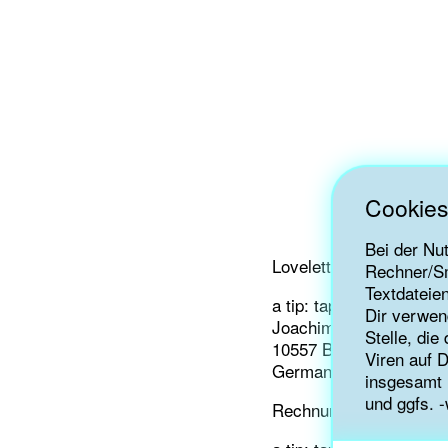
Cookies
Bei der Nu
Loveletter and Chocolat
Rechner/Sm
Textdateie
a tip: tap e.V.
Dir verwen
Joachim-Karnatz-Allee 
Stelle, di
10557 Berlin
Viren auf 
Germany
insgesamt 
und ggfs. -
Rechnungen und langwei