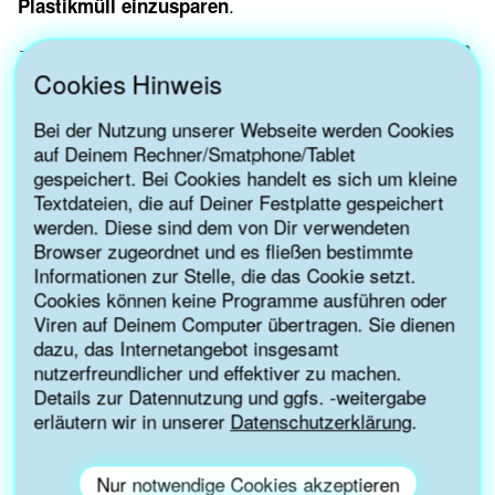
.
Plastikmüll einzusparen
→ Als Netzwerk
unterstützen sich die Partner*innen
und teilen ihre Erfahrungen, um noch mehr Menschen
Cookies Hinweis
für Leitungswasser zu begeistern.
Bei der Nutzung unserer Webseite werden Cookies
→ Die Unterstützer*innen der Wasserwende agieren
auf Deinem Rechner/Smatphone/Tablet
sowohl in
gemeinsamen Aktionen und Kampagnen
gespeichert. Bei Cookies handelt es sich um kleine
rund ums
als auch durch eigene Aktivitäten
Textdateien, die auf Deiner Festplatte gespeichert
Leitungswasser/Trinkwasser.
werden. Diese sind dem von Dir verwendeten
Browser zugeordnet und es fließen bestimmte
→ Die Zusammenarbeit in der Wasserwende ist durch
Informationen zur Stelle, die das Cookie setzt.
geprägt und es wird ein
gegenseitige Wertschätzung
Cookies können keine Programme ausführen oder
achtsames, nachsichtiges und unterstützendes
Viren auf Deinem Computer übertragen. Sie dienen
Miteinander gepflegt.
dazu, das Internetangebot insgesamt
→ Die Unterstützer*innen der Wasserwende behandeln
nutzerfreundlicher und effektiver zu machen.
Details zur Datennutzung und ggfs. -weitergabe
alle Menschen gleichberechtigt, fair, vorurteilsfrei
.
erläutern wir in unserer
Datenschutzerklärung
.
und mit Empathie
Nur notwendige Cookies akzeptieren