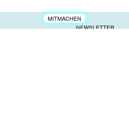
MITMACHEN
ENGAGEMENT
NEWSLETTER
KONTAKT
العربية
PRESSE
TÜRKÇE
IMPRESSUM
ENGLISH
DATENSCHUTZ
DEUTSCH
BESCHWERDEN
a tip: tap-SPENDENKONTO | Deine Spende kann
steuerlich geltend gemacht werden.
Bank: GLS Gemeinschaftsbank
IBAN: DE29430609671147474600