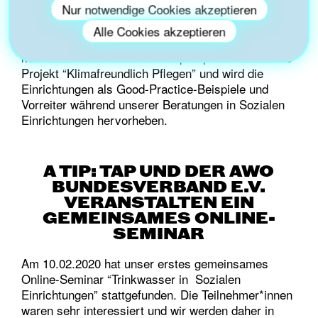
Nur notwendige Cookies akzeptieren
Person pro Jahr auszustoßen. Rund 40
Einrichtungen aus dem gesamten Bundesgebiet
Alle Cookies akzeptieren
entwickelten Klimaschutzpläne und leiteten daraus
konkrete Maßnahmen ab. a tip: tap unterstützt das
Projekt “Klimafreundlich Pflegen” und wird die
Einrichtungen als Good-Practice-Beispiele und
Vorreiter während unserer Beratungen in Sozialen
Einrichtungen hervorheben.
A TIP: TAP UND DER AWO
BUNDESVERBAND E.V.
VERANSTALTEN EIN
GEMEINSAMES ONLINE-
SEMINAR
Am 10.02.2020 hat unser erstes gemeinsames
Online-Seminar “Trinkwasser in Sozialen
Einrichtungen” stattgefunden. Die Teilnehmer*innen
waren sehr interessiert und wir werden daher in