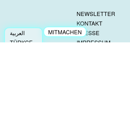
NEWSLETTER
KONTAKT
MITMACHEN
العربية
PRESSE
ENGAGEMENT
TÜRKÇE
IMPRESSUM
ENGLISH
DATENSCHUTZ
DEUTSCH
BESCHWERDEN
a tip: tap-SPENDENKONTO | Deine Spende kann
steuerlich geltend gemacht werden.
Bank: GLS Gemeinschaftsbank
IBAN: DE29430609671147474600
BIC: GENODEM1GLS
a tip: tap e.V.