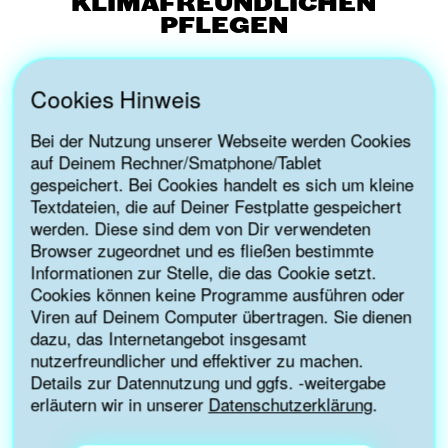
KLIMAFREUNDLICHEN
PFLEGEN
Alle Leiter*innen nahmen sich sehr viel Zeit und
gaben uns sogar private Touren in Ihren
Cookies Hinweis
Einrichtungen und diskutierten mit uns unter
anderem die Frage, wie ein Umstieg auf
Bei der Nutzung unserer Webseite werden Cookies
Leitungswasser in den unterschiedlichen AWO
auf Deinem Rechner/Smatphone/Tablet
Einrichtungen erfolgreich gelingen kann. Wir
gespeichert. Bei Cookies handelt es sich um kleine
erfuhren, wie einfach oder kompliziert es sein kann,
Textdateien, die auf Deiner Festplatte gespeichert
den richtigen Trinkspender für die Senioren- und
werden. Diese sind dem von Dir verwendeten
Altenpflege zu finden, diskutierten inwieweit
Browser zugeordnet und es fließen bestimmte
Trinkprotokolle eingesetzt werden sollten oder eher
Informationen zur Stelle, die das Cookie setzt.
hinderlich sind, da sie kein “Leben wie Zuhause”-
Cookies können keine Programme ausführen oder
Gefühl aufkommen lassen, das aber der AWO
Viren auf Deinem Computer übertragen. Sie dienen
besonders wichtig ist. Außerdem tauschten wir
dazu, das Internetangebot insgesamt
Motivationstipps für Mitarbeiter*innen aus und
nutzerfreundlicher und effektiver zu machen.
diskutierten, inwieweit die AWO sich heute für
Details zur Datennutzung und ggfs. -weitergabe
unsere Umwelt und die nachfolgenden
erläutern wir in unserer
Datenschutzerklärung
.
Generationen engagiert. Die AWO hat sich nämlich
als Ziel gesetzt, maximal eine Tonne CO2 pro