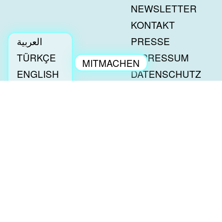
NEWSLETTER
KONTAKT
العربية
PRESSE
TÜRKÇE
IMPRESSUM
MITMACHEN
ENGLISH
DATENSCHUTZ
ENGAGEMENT
DEUTSCH
BESCHWERDEN
a tip: tap-SPENDENKONTO | Deine Spende kann
steuerlich geltend gemacht werden.
Bank: GLS Gemeinschaftsbank
IBAN: DE29430609671147474600
BIC: GENODEM1GLS
a tip: tap e.V.
c/o Thinkfarm