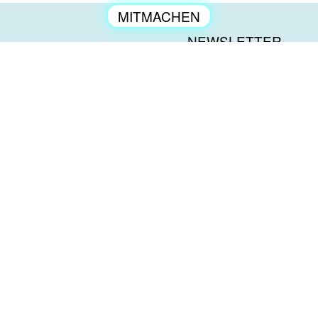
MITMACHEN
ENGAGEMENT
NEWSLETTER
KONTAKT
العربية
PRESSE
TÜRKÇE
IMPRESSUM
ENGLISH
DATENSCHUTZ
DEUTSCH
BESCHWERDEN
a tip: tap-SPENDENKONTO | Deine Spende kann
steuerlich geltend gemacht werden.
Bank: GLS Gemeinschaftsbank
IBAN: DE29430609671147474600
BIC: GENODEM1GLS