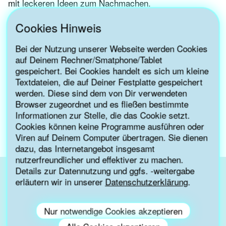
mit leckeren Ideen zum Nachmachen.
Das Online-Seminar kann aufgrund einer Förderung der
Cookies Hinweis
Nationalen Klimaschutzinitiative kostenfrei angeboten
werden.
Bei der Nutzung unserer Webseite werden Cookies
auf Deinem Rechner/Smatphone/Tablet
Melde Dich gleich im untenstehenden Formular für das
gespeichert. Bei Cookies handelt es sich um kleine
Online-Seminar an!
Textdateien, die auf Deiner Festplatte gespeichert
werden. Diese sind dem von Dir verwendeten
Termin: 30. November 2021, 13:00 bis 14:30 Uhr
Browser zugeordnet und es fließen bestimmte
Dieses Online-Seminar findet in Kooperation mit dem
Informationen zur Stelle, die das Cookie setzt.
BDEW und der Techniker Krankenkasse statt.
Cookies können keine Programme ausführen oder
Viren auf Deinem Computer übertragen. Sie dienen
dazu, das Internetangebot insgesamt
nutzerfreundlicher und effektiver zu machen.
Details zur Datennutzung und ggfs. -weitergabe
erläutern wir in unserer
Datenschutzerklärung
.
Die Buchungen für diese Veranstaltung sind
geschlossen.
Nur notwendige Cookies akzeptieren
*Pflichtfeld