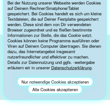
Bei der Nutzung unserer Webseite werden Cookies
Gerne im untenstehenden Formular direkt für das
auf Deinem Rechner/Smatphone/Tablet
Online-Seminar kostenfrei anmelden.
gespeichert. Bei Cookies handelt es sich um kleine
Textdateien, die auf Deiner Festplatte gespeichert
Termin: 03. Mai 2021, 16 bis 17 Uhr
werden. Diese sind dem von Dir verwendeten
Browser zugeordnet und es fließen bestimmte
Informationen zur Stelle, die das Cookie setzt.
Cookies können keine Programme ausführen oder
Viren auf Deinem Computer übertragen. Sie dienen
dazu, das Internetangebot insgesamt
Die Buchungen für diese Veranstaltung sind
nutzerfreundlicher und effektiver zu machen.
geschlossen.
Details zur Datennutzung und ggfs. -weitergabe
*Pflichtfeld
erläutern wir in unserer
Datenschutzerklärung
.
Nur notwendige Cookies akzeptieren
Alle Cookies akzeptieren