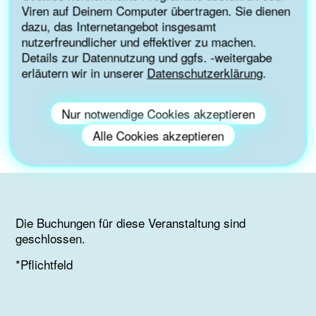
offenen Punkten
Viren auf Deinem Computer übertragen. Sie dienen
dazu, das Internetangebot insgesamt
Das Online-Seminar kann aufgrund einer Förderung der
nutzerfreundlicher und effektiver zu machen.
Nationalen Klimaschutzinitiative kostenfrei angeboten
Details zur Datennutzung und ggfs. -weitergabe
werden.
erläutern wir in unserer
Datenschutzerklärung
.
Melde Dich gleich im untenstehenden Formular für das
Online-Seminar an!
Nur notwendige Cookies akzeptieren
Termin: 14. April um 13 bis 14 Uhr
Alle Cookies akzeptieren
Die Buchungen für diese Veranstaltung sind
geschlossen.
*Pflichtfeld