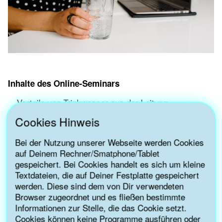
Inhalte des Online-Seminars
Vorteile von Trinkwasser aus der Leitung
Qualität von Trinkwasser
Cookies Hinweis
Konkrete Schritte und Checkliste für einen
erfolgreichen Umstieg
Bei der Nutzung unserer Webseite werden Cookies
Ideen für die Begeisterung von Kolleg*innen
auf Deinem Rechner/Smatphone/Tablet
Attraktive Präsentation von Trinkwasser in Karaffen
gespeichert. Bei Cookies handelt es sich um kleine
und eine Auswahl an Wasserspendern für
Textdateien, die auf Deiner Festplatte gespeichert
Mitarbeitende und Kund*innen in Meetings
werden. Diese sind dem von Dir verwendeten
Auszeichnung als “leitungswasserfreundlich”
Browser zugeordnet und es fließen bestimmte
Fragen der Teilnehmenden
Informationen zur Stelle, die das Cookie setzt.
Unterstützung im Nachgang des Webinars bei
Cookies können keine Programme ausführen oder