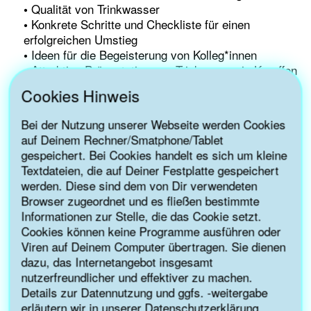
Qualität von Trinkwasser
•
Konkrete Schritte und Checkliste für einen
•
erfolgreichen Umstieg
Ideen für die Begeisterung von Kolleg*innen
•
Attraktive Präsentation von Trinkwasser in Karaffen
•
und eine Auswahl an Wasserspendern für
Cookies Hinweis
Mitarbeitende und Kund*innen in Meetings
Auszeichnung als “
leitungswasserfreundlich
”
•
Bei der Nutzung unserer Webseite werden Cookies
Fragen der Teilnehmenden
•
auf Deinem Rechner/Smatphone/Tablet
Unterstützung im Nachgang des Webinars bei
•
gespeichert. Bei Cookies handelt es sich um kleine
offenen Punkten
Textdateien, die auf Deiner Festplatte gespeichert
werden. Diese sind dem von Dir verwendeten
Das Online-Seminar kann aufgrund einer Förderung der
Browser zugeordnet und es fließen bestimmte
Nationalen Klimaschutzinitiative kostenfrei angeboten
Informationen zur Stelle, die das Cookie setzt.
werden.
Cookies können keine Programme ausführen oder
Melde Dich gleich im untenstehenden Formular für das
Viren auf Deinem Computer übertragen. Sie dienen
Online-Seminar an!
dazu, das Internetangebot insgesamt
nutzerfreundlicher und effektiver zu machen.
Termin: 17. November, 11 bis 12 Uhr
Details zur Datennutzung und ggfs. -weitergabe
erläutern wir in unserer
Datenschutzerklärung
.