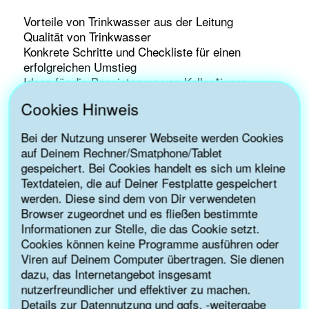
Vorteile von Trinkwasser aus der Leitung
Qualität von Trinkwasser
Konkrete Schritte und Checkliste für einen
erfolgreichen Umstieg
Ideen für die Begeisterung von Kolleg*innen
Attraktive Präsentation von Trinkwasser in Karaffen
Cookies Hinweis
und eine Auswahl an Wasserspendern für Mitarbeiter
und Kunden in Meetings
Bei der Nutzung unserer Webseite werden Cookies
Auszeichnung als “leitungswasserfreundlich”
auf Deinem Rechner/Smatphone/Tablet
Fragen der Teilnehmenden
gespeichert. Bei Cookies handelt es sich um kleine
Unterstützung im Nachgang des Webinars bei
Textdateien, die auf Deiner Festplatte gespeichert
offenen Punkten
werden. Diese sind dem von Dir verwendeten
Browser zugeordnet und es fließen bestimmte
Das Online-Seminar kann aufgrund einer Förderung der
Informationen zur Stelle, die das Cookie setzt.
Nationalen Klimaschutzinitiative kostenfrei angeboten
Cookies können keine Programme ausführen oder
werden.
Viren auf Deinem Computer übertragen. Sie dienen
Melde Dich gleich im untenstehenden Formular für das
dazu, das Internetangebot insgesamt
Online-Seminar an!
nutzerfreundlicher und effektiver zu machen.
Details zur Datennutzung und ggfs. -weitergabe