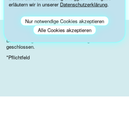
Termin: 05. August um 11 bis 12 Uhr
erläutern wir in unserer
Datenschutzerklärung
.
Nur notwendige Cookies akzeptieren
Alle Cookies akzeptieren
Die Buchungen für diese Veranstaltung sind
geschlossen.
*Pflichtfeld