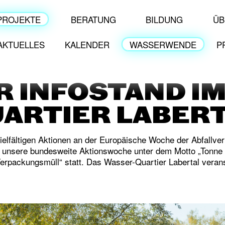
PROJEKTE
BERATUNG
BILDUNG
ÜB
AKTUELLES
KALENDER
WASSERWENDE
P
R INFOSTAND I
ARTIER LABER
 vielfältigen Aktionen an der Europäische Woche der Abfallv
t unsere bundesweite Aktionswoche unter dem Motto „Tonne 
rpackungsmüll“ statt. Das Wasser-Quartier Labertal veranst