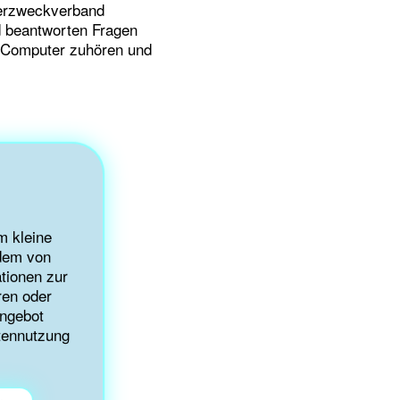
sserzweckverband
d beantworten Fragen
 Computer zuhören und
m kleine
 dem von
tionen zur
ren oder
angebot
atennutzung