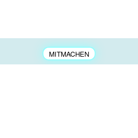
MITMACHEN
ENGAGEMENT
KONTAKT
PRESSE
IMPRESSU
erlich geltend gemacht werden.
Registriert als 
a tip: tap e.V.
Amtsgericht Cha
c/o Thinkfarm