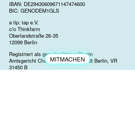
IBAN: DE29430609671147474600
BIC: GENODEM1GLS
a tip: tap e.V.
c/o Thinkfarm
Oberlandstraße 26-35
12099 Berlin
Registriert als gemeinnütziger Verein
MITMACHEN
Amtsgericht Charlottenburg der Stadt Berlin, VR
ENGAGEMENT
31450 B
a tip: tap ist Mitglied der Initiative Transparente
Zivilgesellschaft und verpflichtet sich zu höchster
Transparenz
im Umgang mit Spendengeldern.