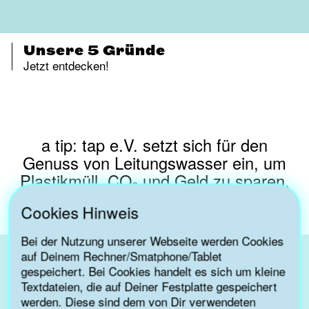
Nachhaltige Geschenkideen
Unsere 5 Gründe
Unser Verein braucht
Nachhaltige Geschenkideen
Unsere 5 Gründe
Jetzt im Tap-Shop stöbern
Jetzt entdecken!
Jetzt im Tap-Shop stöbern
Jetzt entdecken!
JETZT Deine Unterstützung
>> Spende für Trinkwasserbildung
a tip: tap e.V. setzt sich für den
Genuss von Leitungswasser ein, um
Plastikmüll, CO₂ und Geld zu sparen.
Cookies Hinweis
Bei der Nutzung unserer Webseite werden Cookies
auf Deinem Rechner/Smatphone/Tablet
gespeichert. Bei Cookies handelt es sich um kleine
SPENDEN
Textdateien, die auf Deiner Festplatte gespeichert
werden. Diese sind dem von Dir verwendeten